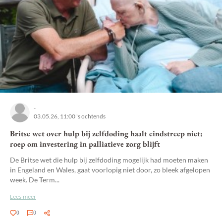
-
03.05.26, 11:00 's ochtends
Britse wet over hulp bij zelfdoding haalt eindstreep niet:
roep om investering in palliatieve zorg blijft
De Britse wet die hulp bij zelfdoding mogelijk had moeten maken
in Engeland en Wales, gaat voorlopig niet door, zo bleek afgelopen
week. De Term...
Lees meer
0
0