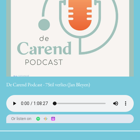
De Carend Podcast - 7Stil verlies (Jan Bleyen)
Or listen on