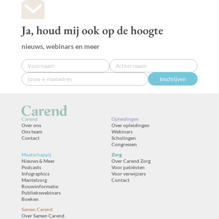
Ja, houd mij ook op de hoogte
nieuws, webinars en meer
Inschrijven
Carend
Opleidingen
Over ons
Over opleidingen
Ons team
Webinars
Contact
Scholingen
Congressen
Maatschappij
Zorg
Nieuws & Meer
Over Carend Zorg
Podcasts
Voor patiënten
Infographics
Voor verwijzers
Mantelzorg
Contact
Rouwinformatie
Publiekswebinars
Boeken
Samen Carend
Over Samen Carend