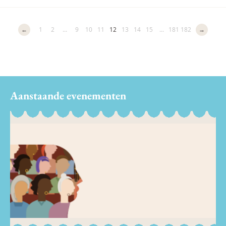
←
1
2
...
9
10
11
12
13
14
15
...
181
182
→
Aanstaande evenementen