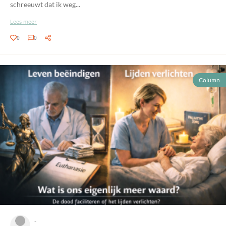
schreeuwt dat ik weg...
Lees meer
0
0
Column
-