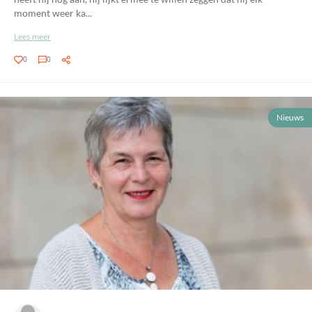
moment weer ka...
Lees meer
0
0
Nieuws
-