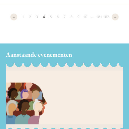
←
1
2
3
4
5
6
7
8
9
10
...
181
182
→
Aanstaande evenementen