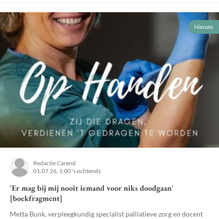
Nieuws
Redactie Carend
01.07.26, 1:00 's ochtends
'Er mag bij mij nooit iemand voor niks doodgaan'
[boekfragment]
Metta Bunk, verpleegkundig specialist palliatieve zorg en docent