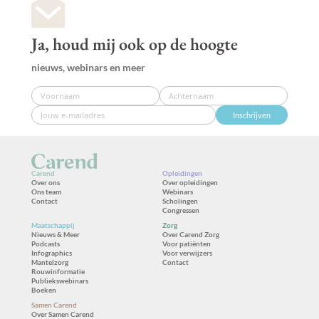
Ja, houd mij ook op de hoogte
nieuws, webinars en meer
Inschrijven
Carend
Opleidingen
Over ons
Over opleidingen
Ons team
Webinars
Contact
Scholingen
Congressen
Maatschappij
Zorg
Nieuws & Meer
Over Carend Zorg
Podcasts
Voor patiënten
Infographics
Voor verwijzers
Mantelzorg
Contact
Rouwinformatie
Publiekswebinars
Boeken
Samen Carend
Over Samen Carend