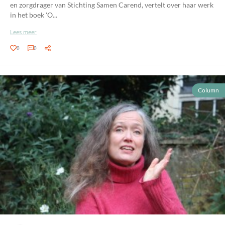
en zorgdrager van Stichting Samen Carend, vertelt over haar werk
in het boek 'O...
Lees meer
0
0
Column