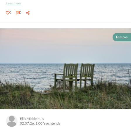
Lees meer
0
0
Nieuws
Ellis Middelhuis
02.07.26, 1:00 's ochtends