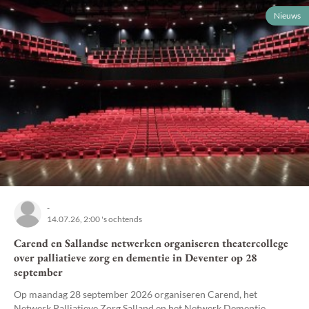
Nieuws
-
14.07.26, 2:00 's ochtends
Carend en Sallandse netwerken organiseren theatercollege
over palliatieve zorg en dementie in Deventer op 28
september
Op maandag 28 september 2026 organiseren Carend, het
Netwerk Palliatieve Zorg Salland en het Netwerk Dementie