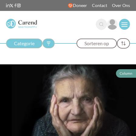
Doneer
Contact
Over Ons
Open
Categorie
Sorteren op
Column