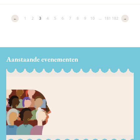
←
1
2
3
4
5
6
7
8
9
10
...
181
182
→
Aanstaande evenementen