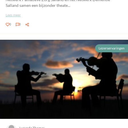
Salland samen een bijzonder theate...
Lees meer
0
0
Lezerservaringen
Lunarda Thomas