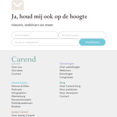
Ja, houd mij ook op de hoogte
nieuws, webinars en meer
Inschrijven
Carend
Opleidingen
Over ons
Over opleidingen
Ons team
Webinars
Contact
Scholingen
Congressen
Maatschappij
Zorg
Nieuws & Meer
Over Carend Zorg
Podcasts
Voor patiënten
Infographics
Voor verwijzers
Mantelzorg
Contact
Rouwinformatie
Publiekswebinars
Boeken
Samen Carend
Over Samen Carend